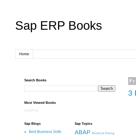
Sap ERP Books
Home
Search Books
Fr
3 
Most Viewed Books
Loading...
Sap Blogs
Sap Topics
ABAP
Best Business Softs
BookList
Pricing