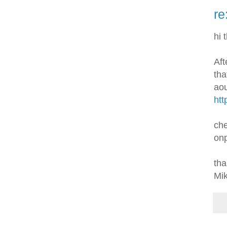
re
hi 
Aft
tha
aou
htt
che
on
tha
Mi