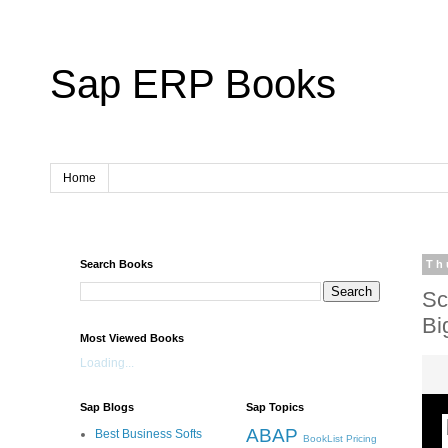
Sap ERP Books
Home
Search Books
Th
Sc
Bi
Most Viewed Books
Loading...
Sap Blogs
Sap Topics
ABAP
Best Business Softs
BookList
Pricing