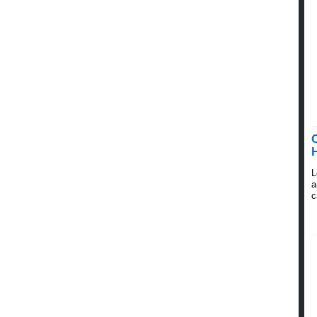
L
a
c